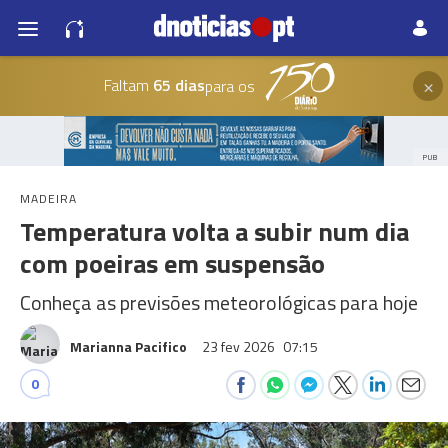
×
Faltam
65 dias
para os
PUB
MADEIRA
Temperatura volta a subir num dia
com poeiras em suspensão
Conheça as previsões meteorológicas para hoje
Marianna Pacifico
23 fev 2026
07:15
0