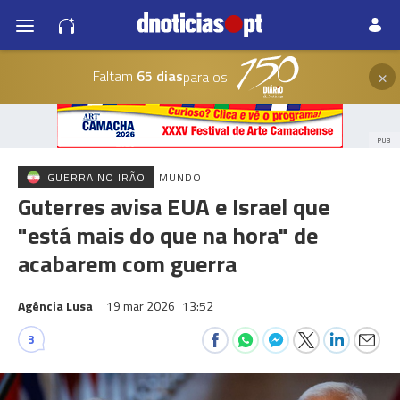
×
Faltam
65 dias
para os
PUB
GUERRA NO IRÃO
MUNDO
Guterres avisa EUA e Israel que
"está mais do que na hora" de
acabarem com guerra
Agência Lusa
19 mar 2026
13:52
3