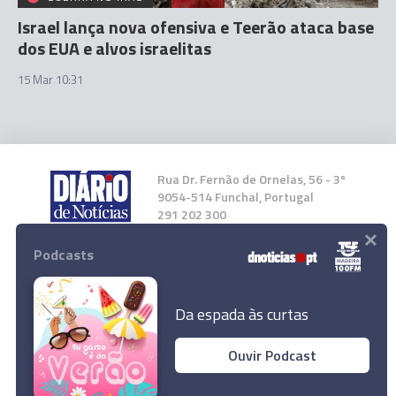
Israel lança nova ofensiva e Teerão ataca base
dos EUA e alvos israelitas
15 Mar 10:31
Rua Dr. Fernão de Ornelas, 56 - 3º
9054-514 Funchal, Portugal
291 202 300
×
Podcasts
Instale a nossa App
Da espada às curtas
Ouvir Podcast
© 2026 Empresa Diário de Notícias, Lda.
Todos os direitos reservados.