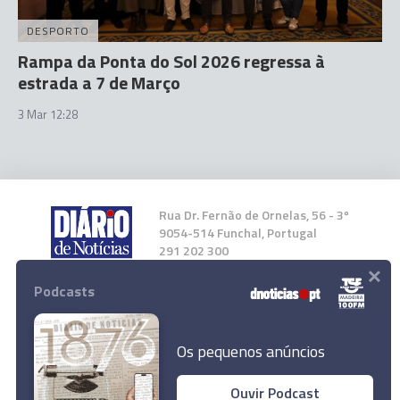
DESPORTO
Rampa da Ponta do Sol 2026 regressa à
estrada a 7 de Março
3 Mar 12:28
Rua Dr. Fernão de Ornelas, 56 - 3º
9054-514 Funchal, Portugal
291 202 300
×
Podcasts
Instale a nossa App
Os pequenos anúncios
Ouvir Podcast