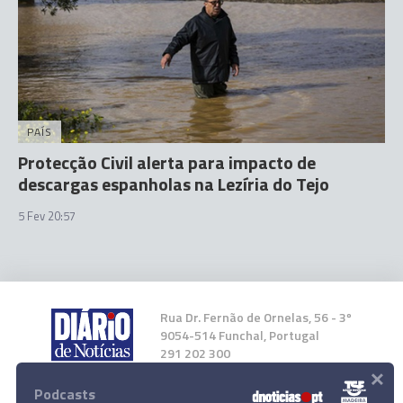
PAÍS
Protecção Civil alerta para impacto de
descargas espanholas na Lezíria do Tejo
5 Fev 20:57
Rua Dr. Fernão de Ornelas, 56 - 3º
9054-514 Funchal, Portugal
291 202 300
×
Podcasts
Instale a nossa App