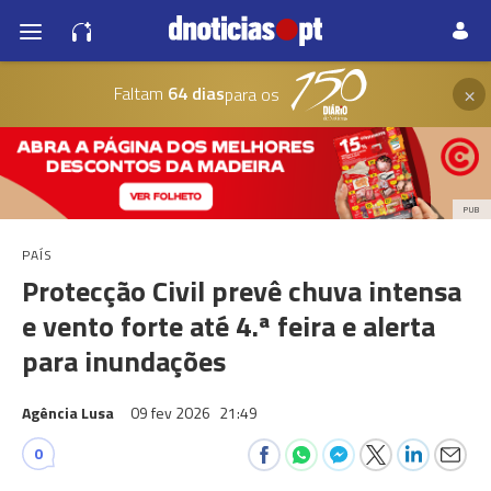
×
Faltam
64 dias
para os
PUB
PAÍS
Protecção Civil prevê chuva intensa
e vento forte até 4.ª feira e alerta
para inundações
Agência Lusa
09 fev 2026
21:49
0