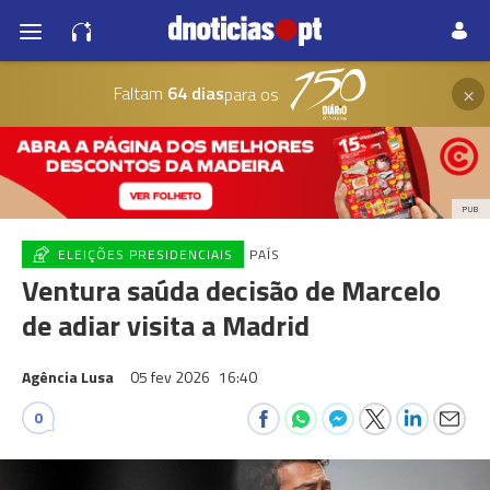
×
Faltam
64 dias
para os
PUB
ELEIÇÕES PRESIDENCIAIS
PAÍS
Ventura saúda decisão de Marcelo
de adiar visita a Madrid
Agência Lusa
05 fev 2026
16:40
0