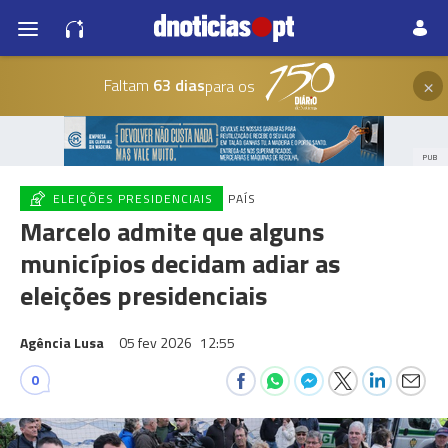
×
Faltam
63 dias
para os
PUB
ELEIÇÕES PRESIDENCIAIS
PAÍS
Marcelo admite que alguns
municípios decidam adiar as
eleições presidenciais
Agência Lusa
05 fev 2026
12:55
0