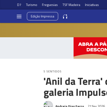
D7
Turismo
Freguesias
TSF Madeira
Iniciativas
Edição
Impressa
5 SENTIDOS
'Anil da Terra
galeria Impuls
Andreia Dias Ferro
27 fev 2026