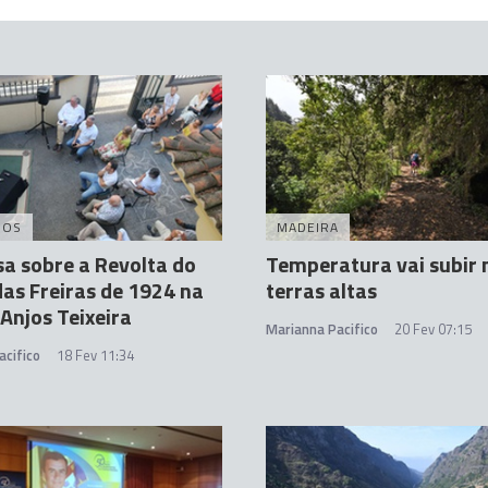
DOS
MADEIRA
a sobre a Revolta do
Temperatura vai subir 
das Freiras de 1924 na
terras altas
 Anjos Teixeira
Marianna Pacifico
20 Fev 07:15
acifico
18 Fev 11:34