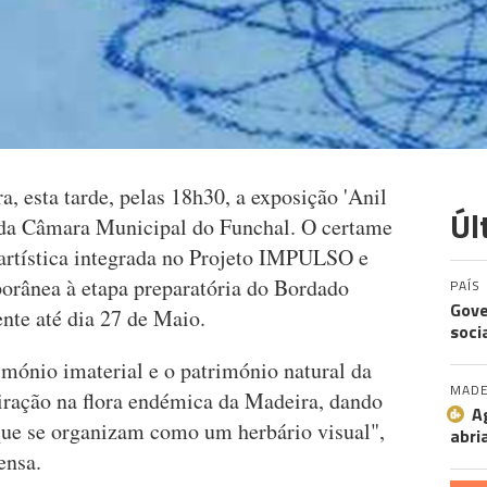
a, esta tarde, pelas 18h30, a exposição 'Anil
Úl
 da Câmara Municipal do Funchal. O certame
 artística integrada no Projeto IMPULSO e
rânea à etapa preparatória do Bordado
PAÍS
Gove
nte até dia 27 de Maio.
soci
rimónio imaterial e o património natural da
MADE
piração na flora endémica da Madeira, dando
A
que se organizam como um herbário visual",
abri
ensa.