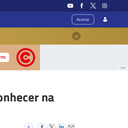
Assinar
×
PUB
conhecer na
0