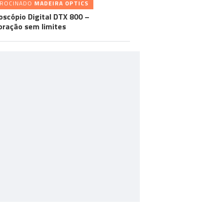
TROCINADO
MADEIRA OPTICS
oscópio Digital DTX 800 –
oração sem limites