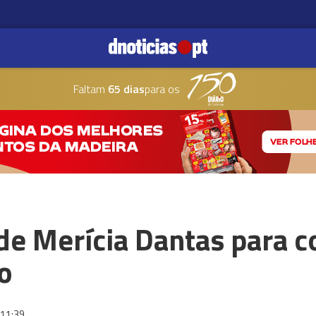
Faltam
65 dias
para os
' de Merícia Dantas para 
o
11:39