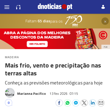
×
Faltam
65 dias
para os
PUB
MADEIRA
Mais frio, vento e precipitação nas
terras altas
Conheça as previsões meteorológicas para hoje
Marianna Pacifico
13 fev 2026
07:15
0