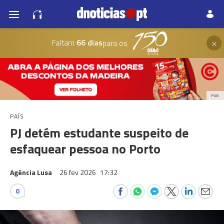
×
Faltam
66 dias
para os
PUB
PAÍS
PJ detém estudante suspeito de
esfaquear pessoa no Porto
Agência Lusa
26 fev 2026
17:32
0