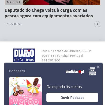
MADEIRA
Deputado do Chega volta à carga com as
pescas agora com equipamentos avariados
12 Fev 08:58
2
Rua Dr. Fernão de Ornelas, 56 - 3º
9054-514 Funchal, Portugal
291 202 300
×
Podcasts
Instale a nossa App
Da espada às curtas
Ouvir Podcast
© 2026 Empresa Diário de Notícias, Lda.