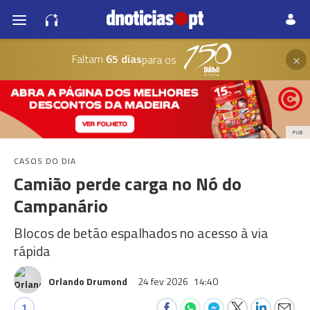
×
Faltam
65 dias
para os
PUB
CASOS DO DIA
Camião perde carga no Nó do
Campanário
Blocos de betão espalhados no acesso à via
rápida
Orlando Drumond
24 fev 2026
14:40
1