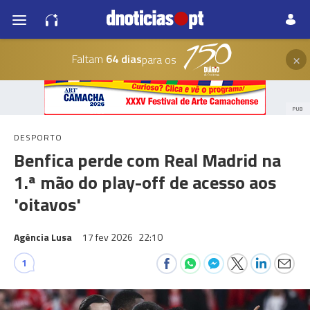
×
Faltam
64 dias
para os
PUB
DESPORTO
Benfica perde com Real Madrid na
1.ª mão do play-off de acesso aos
'oitavos'
Agência Lusa
17 fev 2026
22:10
1