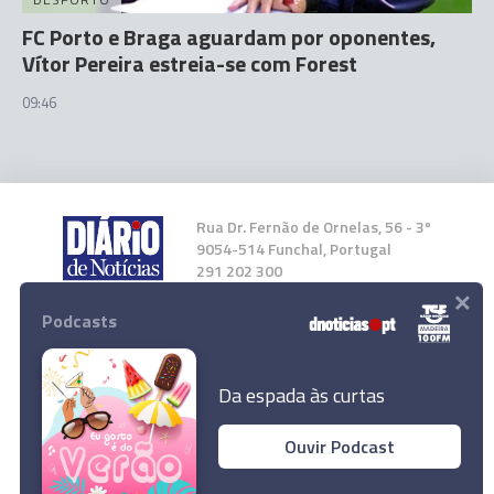
FC Porto e Braga aguardam por oponentes,
Vítor Pereira estreia-se com Forest
09:46
Rua Dr. Fernão de Ornelas, 56 - 3º
9054-514 Funchal, Portugal
291 202 300
×
Podcasts
Instale a nossa App
Da espada às curtas
Ouvir Podcast
© 2026 Empresa Diário de Notícias, Lda.
Todos os direitos reservados.