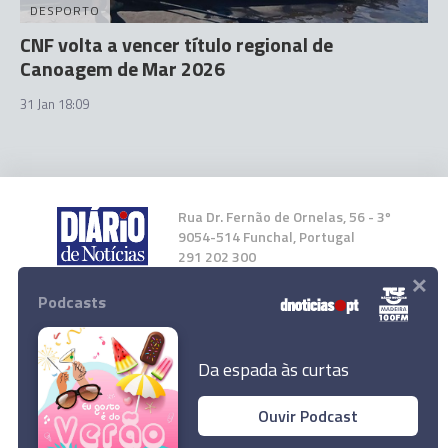
DESPORTO
CNF volta a vencer título regional de
Canoagem de Mar 2026
31 Jan 18:09
Rua Dr. Fernão de Ornelas, 56 - 3º
9054-514 Funchal, Portugal
291 202 300
×
Podcasts
Instale a nossa App
Da espada às curtas
Ouvir Podcast
Benfiquista José Melro em vias de reforçar o
© 2026 Empresa Diário de Notícias, Lda.