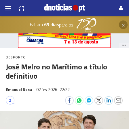
×
Faltam
65 dias
para os
PUB
DESPORTO
José Melro no Marítimo a título
definitivo
Emanuel Rosa
02 fev 2026
22:22
2