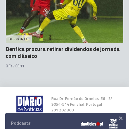
DESPORTO
Benfica procura retirar dividendos de jornada
com clássico
8 Fev 08:11
Rua Dr. Fernão de Ornelas, 56 - 3º
9054-514 Funchal, Portugal
291 202 300
×
Podcasts
Instale a nossa App