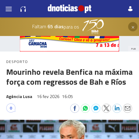
×
Faltam
65 dias
para os
PUB
DESPORTO
Mourinho revela Benfica na máxima
força com regressos de Bah e Ríos
Agência Lusa
16 fev 2026
16:05
0