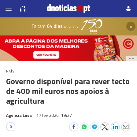
×
Faltam
64 dias
para os
PUB
PAÍS
Governo disponível para rever tecto
de 400 mil euros nos apoios à
agricultura
Agência Lusa
17 fev 2026
19:27
0