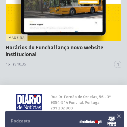
MADEIRA
Horários do Funchal lança novo website
institucional
16 Fev 10:35
1
Rua Dr. Fernão de Ornelas, 56 - 3º
9054-514 Funchal, Portugal
291 202 300
×
Podcasts
Instale a nossa App