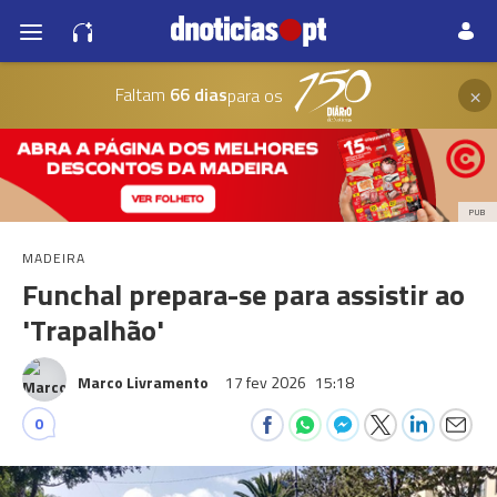
×
Faltam
66 dias
para os
PUB
MADEIRA
Funchal prepara-se para assistir ao
'Trapalhão'
Marco Livramento
17 fev 2026
15:18
0