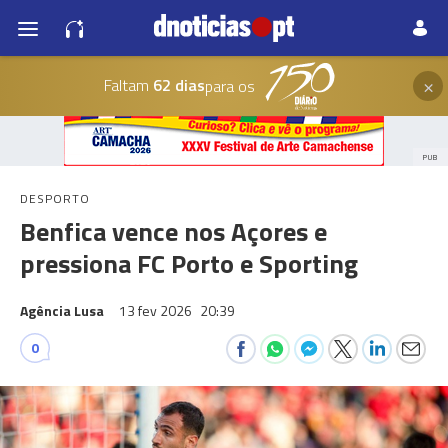
×
Faltam
62 dias
para os
PUB
DESPORTO
Benfica vence nos Açores e
pressiona FC Porto e Sporting
Agência Lusa
13 fev 2026
20:39
0