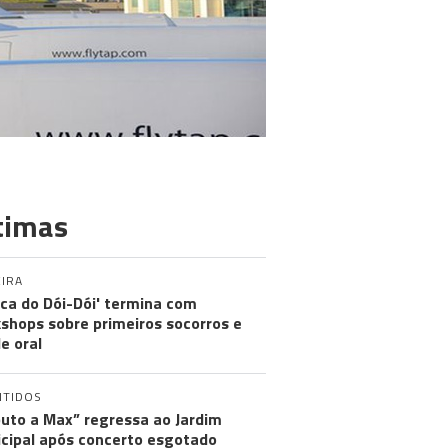
timas
IRA
nica do Dói-Dói' termina com
shops sobre primeiros socorros e
e oral
NTIDOS
buto a Max” regressa ao Jardim
cipal após concerto esgotado