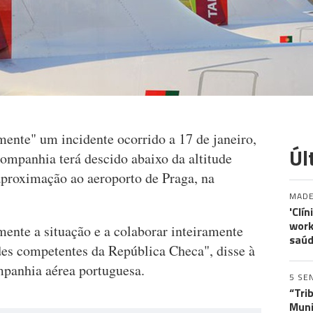
mente" um incidente ocorrido a 17 de janeiro,
Úl
mpanhia terá descido abaixo da altitude
proximação ao aeroporto de Praga, na
MADE
'Clí
work
mente a situação e a colaborar inteiramente
saúd
des competentes da República Checa", disse à
mpanhia aérea portuguesa.
5 SE
“Tri
Muni