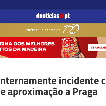
Faltam
65 dias
para os
 internamente incidente 
te aproximação a Praga