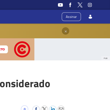
Assinar
×
PUB
considerado
0