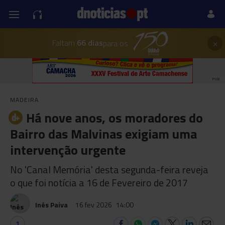
×
Faltam
66 dias
para os
PUB
MADEIRA
Há nove anos, os moradores do
Bairro das Malvinas exigiam uma
intervenção urgente
No 'Canal Memória' desta segunda-feira reveja
o que foi notícia a 16 de Fevereiro de 2017
Inês Paiva
16 fev 2026
14:00
1