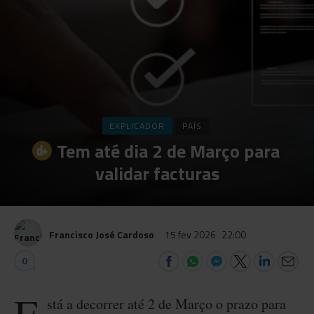
EXPLICADOR
PAÍS
Tem até dia 2 de Março para
validar facturas
Francisco José Cardoso
15 fev 2026
22:00
0
stá a decorrer até 2 de Março o prazo para