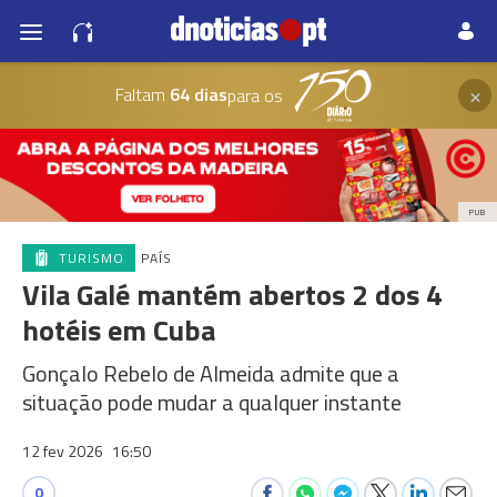
×
Faltam
64 dias
para os
PUB
TURISMO
PAÍS
Vila Galé mantém abertos 2 dos 4
hotéis em Cuba
Gonçalo Rebelo de Almeida admite que a
situação pode mudar a qualquer instante
12 fev 2026
16:50
0