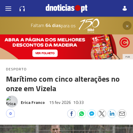
×
Faltam
64 dias
para os
PUB
DESPORTO
Marítimo com cinco alterações no
onze em Vizela
Erica Franco
15 fev 2026
10:33
0