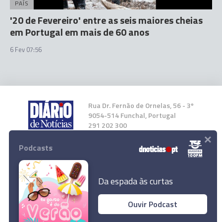
PAÍS
'20 de Fevereiro' entre as seis maiores cheias
em Portugal em mais de 60 anos
6 Fev 07:56
Rua Dr. Fernão de Ornelas, 56 - 3º
9054-514 Funchal, Portugal
291 202 300
×
Podcasts
Instale a nossa App
Da espada às curtas
Ouvir Podcast
Marítimo com três alterações no onze inicial
© 2026 Empresa Diário de Notícias, Lda.
frente ao Farense