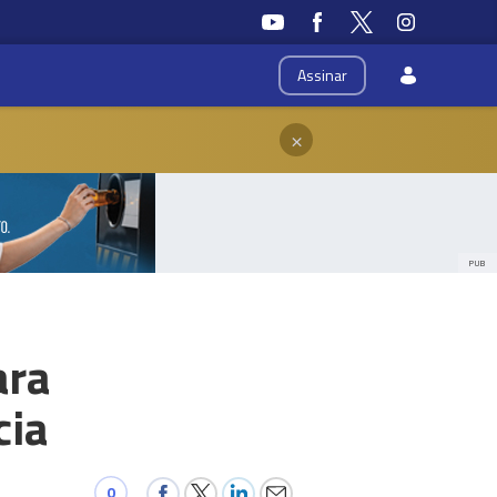
Assinar
×
PUB
ara
cia
0