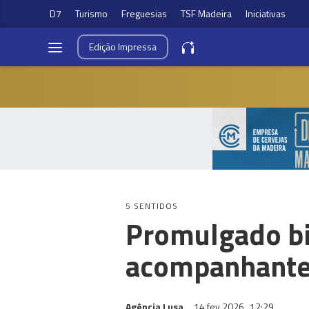
D7
Turismo
Freguesias
TSF Madeira
Iniciativas
Edição
Impressa
5 SENTIDOS
Promulgado bil
acompanhante 
Agência Lusa
14 fev 2026
12:29