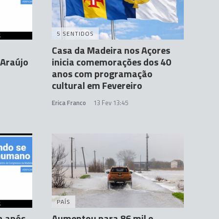
5 SENTIDOS
Casa da Madeira nos Açores
 Araújo
inicia comemorações dos 40
anos com programação
cultural em Fevereiro
Erica Franco
13 Fev 13:45
PAÍS
a após
Aumentou para 86 mil o