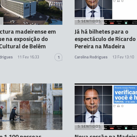
A
5 SENTIDOS
ectura madeirense em
Já há bilhetes para o
e na exposição do
espectáculo de Ricardo
Cultural de Belém
Pereira na Madeira
drigues
11 Fev 16:33
Carolina Rodrigues
13 Fev 13:10
1
5 SENTIDOS
e 1.100 pessoas
Nova sessão na Madeir