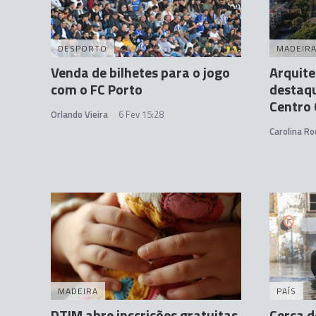
DESPORTO
MADEIR
Venda de bilhetes para o jogo
Arquit
com o FC Porto
destaqu
Centro 
Orlando Vieira
6 Fev 15:28
Carolina Ro
MADEIRA
PAÍS
DTIM abre inscrições gratuitas
Cerca d