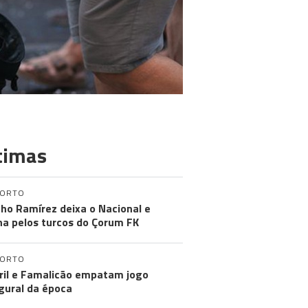
timas
PORTO
ho Ramírez deixa o Nacional e
na pelos turcos do Çorum FK
PORTO
ril e Famalicão empatam jogo
gural da época