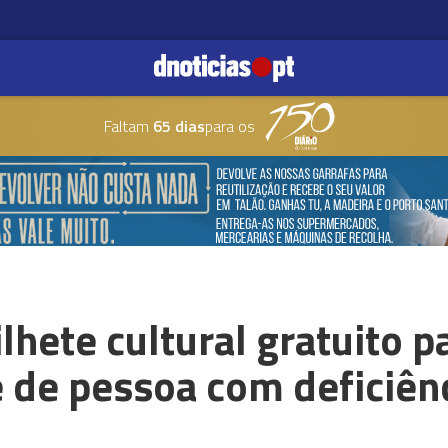
Faltam
65 dias
para os
hete cultural gratuito p
de pessoa com deficiên