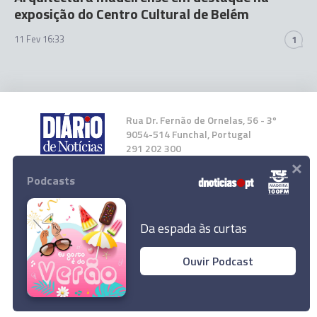
exposição do Centro Cultural de Belém
11 Fev 16:33
1
Rua Dr. Fernão de Ornelas, 56 - 3º
9054-514 Funchal, Portugal
291 202 300
×
Podcasts
Instale a nossa App
Da espada às curtas
Ouvir Podcast
© 2026 Empresa Diário de Notícias, Lda.
Todos os direitos reservados.