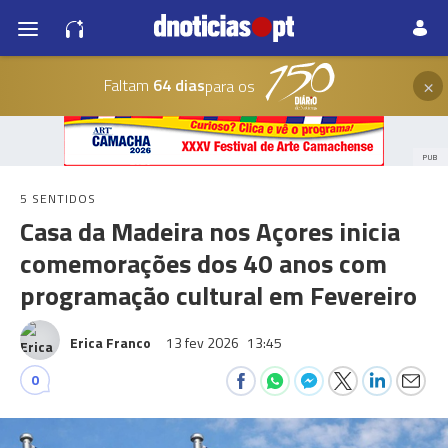
×
Faltam
64 dias
para os
PUB
5 SENTIDOS
Casa da Madeira nos Açores inicia
comemorações dos 40 anos com
programação cultural em Fevereiro
Erica Franco
13 fev 2026
13:45
0