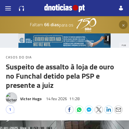
×
Faltam
66 dias
para os
PUB
CASOS DO DIA
Suspeito de assalto à loja de ouro
no Funchal detido pela PSP e
presente a juiz
Victor Hugo
14 fev 2026
11:28
1