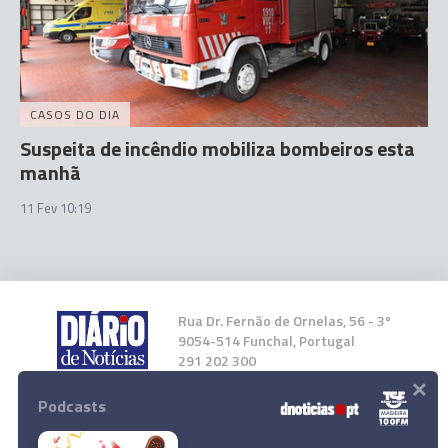
CASOS DO DIA
Suspeita de incêndio mobiliza bombeiros esta
manhã
11 Fev 10:19
Rua Dr. Fernão de Ornelas, 56 - 3º
9054-514 Funchal, Portugal
291 202 300
×
Podcasts
Instale a nossa App