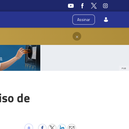
Assinar
×
PUB
iso de
0