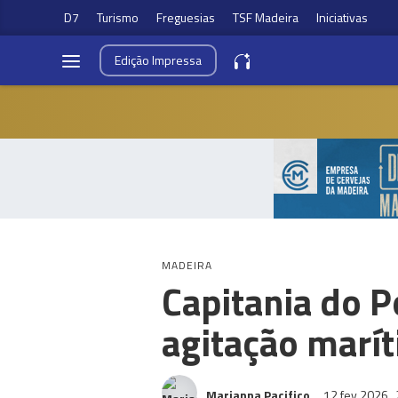
D7
Turismo
Freguesias
TSF Madeira
Iniciativas
Edição
Impressa
MADEIRA
Capitania do P
agitação marít
Marianna Pacifico
12 fev 2026