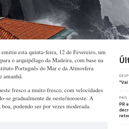
emitiu esta quinta-feira, 12 de Fevereiro, um
Úl
e para o arquipélago da Madeira, com base na
tituto Português do Mar e da Atmosfera
de amanhã.
DES
"Vai
oeste fresco a muito fresco, com velocidades
do-se gradualmente de oeste/noroeste. A
PAÍS
PR e
l, boa, podendo ser por vezes moderada.
decr
reto