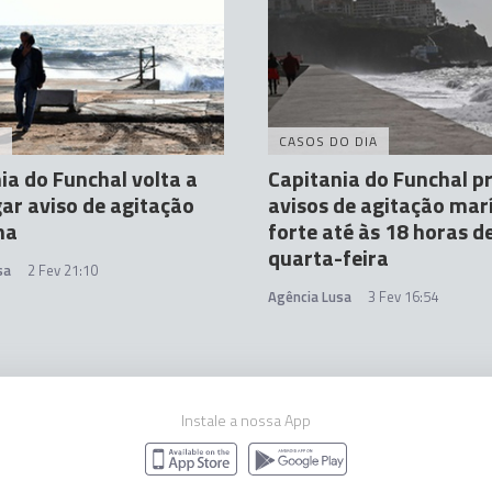
A
CASOS DO DIA
ia do Funchal volta a
Capitania do Funchal p
ar aviso de agitação
avisos de agitação mar
ma
forte até às 18 horas d
quarta-feira
sa
2 Fev 21:10
Agência Lusa
3 Fev 16:54
Instale a nossa App