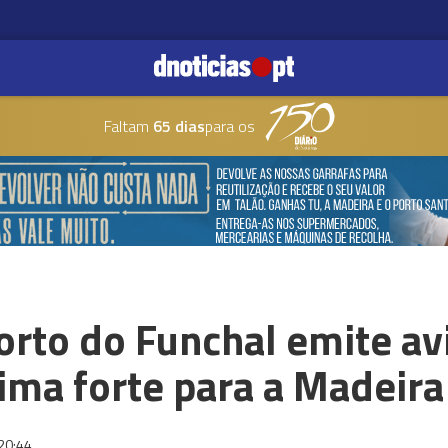
Faltam
65 dias
para os
orto do Funchal emite av
ima forte para a Madeira
20:44