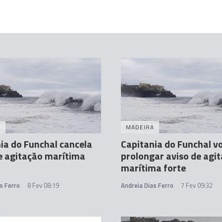
A
MADEIRA
ia do Funchal cancela
Capitania do Funchal vo
e agitação marítima
prolongar aviso de agi
marítima forte
s Ferro
8 Fev 08:19
Andreia Dias Ferro
7 Fev 09:32