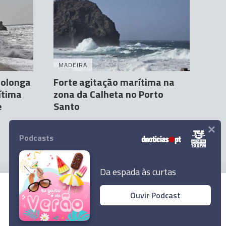
MADEIRA
rolonga
Forte agitação marítima na
ítima
zona da Calheta no Porto
e
Santo
×
Gonçalo Maia
5 Fev 11:05
Podcasts
Da espada às curtas
Ouvir Podcast
© 2026 Empresa Diário de Notícias, Lda.
Todos os direitos reservados.