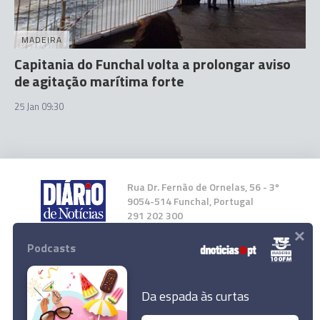
MADEIRA
Capitania do Funchal volta a prolongar aviso
de agitação marítima forte
25 Jan 09:30
Rua Dr. Fernão de Ornelas, 56 - 3º
9054-514 Funchal, Portugal
291 202 300
×
Podcasts
Instale a nossa App
Da espada às curtas