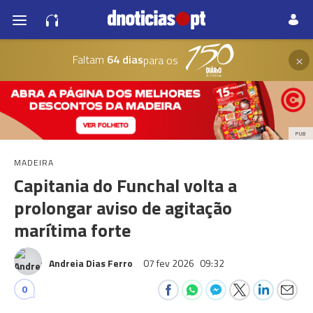
×
Faltam
64 dias
para os
PUB
MADEIRA
Capitania do Funchal volta a
prolongar aviso de agitação
marítima forte
Andreia Dias Ferro
07 fev 2026
09:32
0