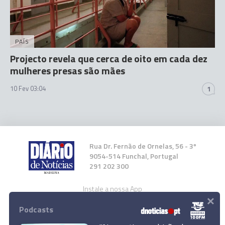
PAÍS
Projecto revela que cerca de oito em cada dez
mulheres presas são mães
10 Fev 03:04
1
Rua Dr. Fernão de Ornelas, 56 - 3º
9054-514 Funchal, Portugal
291 202 300
Instale a nossa App
×
Podcasts