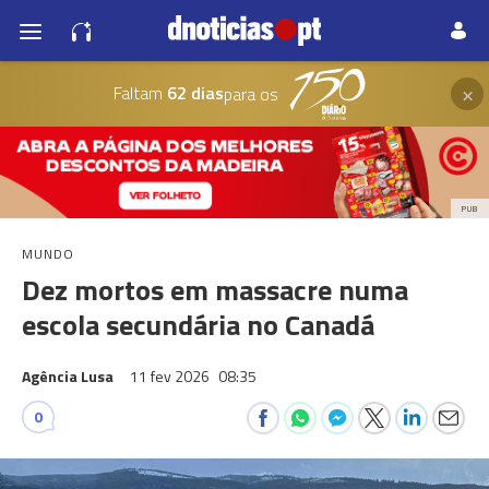
×
Faltam
62 dias
para os
PUB
MUNDO
Dez mortos em massacre numa
escola secundária no Canadá
Agência Lusa
11 fev 2026
08:35
0