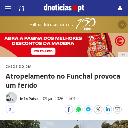
×
Faltam
66 dias
para os
PUB
CASOS DO DIA
Atropelamento no Funchal provoca
um ferido
Inês Paiva
09 jan 2026
11:01
3