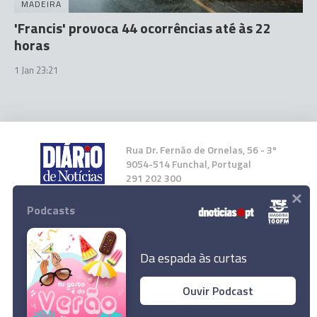
MADEIRA
'Francis' provoca 44 ocorrências até às 22
horas
1 Jan 23:21
Rua Dr. Fernão de Ornelas, 56 - 3º
9054-514 Funchal, Portugal
291 202 300
×
Podcasts
Instale a nossa App
Da espada às curtas
Ouvir Podcast
© 2026 Empresa Diário de Notícias, Lda.