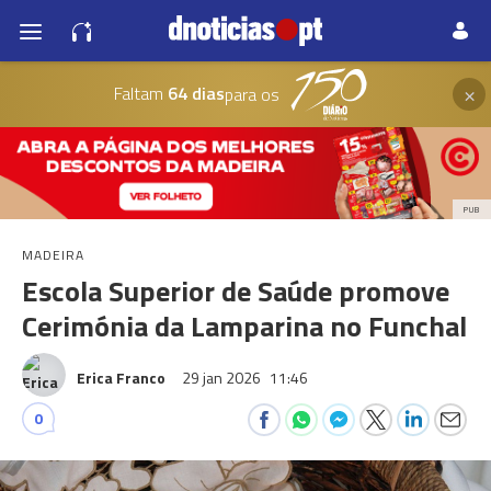
×
Faltam
64 dias
para os
PUB
MADEIRA
Escola Superior de Saúde promove
Cerimónia da Lamparina no Funchal
Erica Franco
29 jan 2026
11:46
0