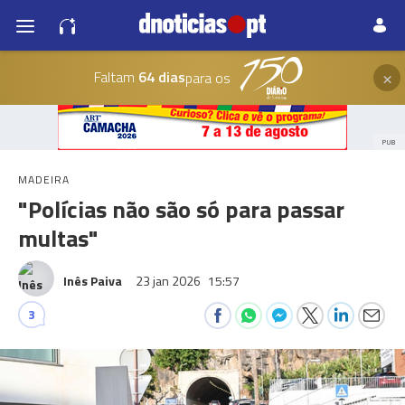
×
Faltam
64 dias
para os
PUB
MADEIRA
"Polícias não são só para passar
multas"
Inês Paiva
23 jan 2026
15:57
3