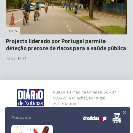
PAÍS
Projecto liderado por Portugal permite
deteção precoce de riscos para a saúde pública
14 Jan 18:37
Rua Dr. Fernão de Ornelas, 56 - 3º
9054-514 Funchal, Portugal
291 202 300
×
Podcasts
Instale a nossa App