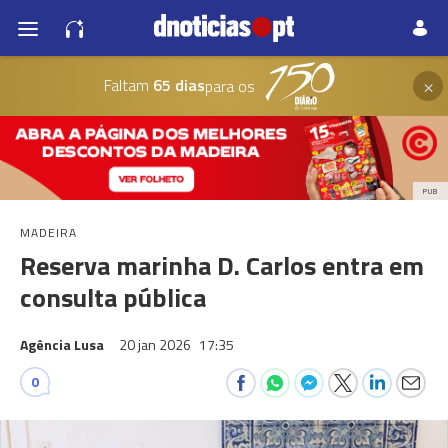
×
Faltam
65 dias
para os
PUB
MADEIRA
Reserva marinha D. Carlos entra em
consulta pública
Agência Lusa
20 jan 2026
17:35
0