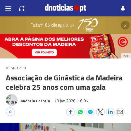
×
Faltam
65 dias
para os
PUB
DESPORTO
Associação de Ginástica da Madeira
celebra 25 anos com uma gala
Andreia Correia
19 jan 2026
16:05
0