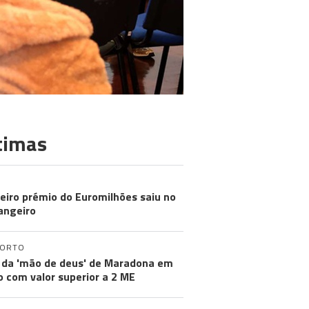
timas
eiro prémio do Euromilhões saiu no
angeiro
PORTO
 da 'mão de deus' de Maradona em
ão com valor superior a 2 ME