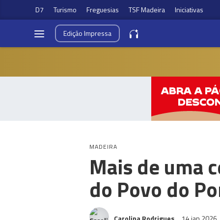
D7
Turismo
Freguesias
TSF Madeira
Iniciativas
Edição
Impressa
MADEIRA
Mais de uma c
do Povo do Po
Carolina Rodrigues
14 jan 2026