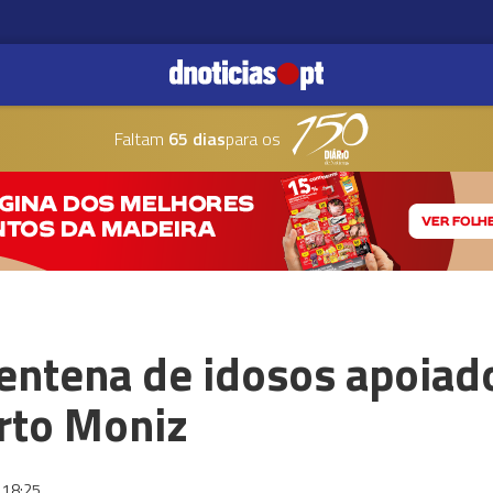
Faltam
65 dias
para os
entena de idosos apoiad
rto Moniz
18:25