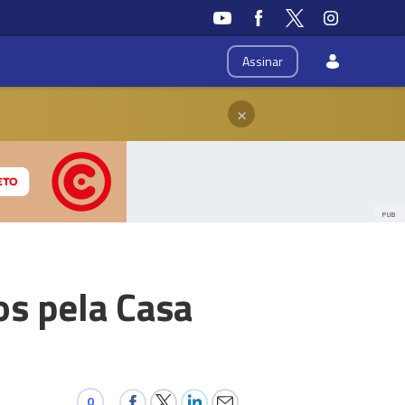
Assinar
×
PUB
os pela Casa
0