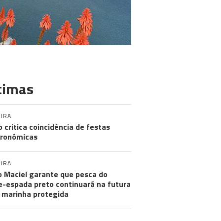
timas
IRA
o critica coincidência de festas
ronómicas
IRA
 Maciel garante que pesca do
e-espada preto continuará na futura
 marinha protegida