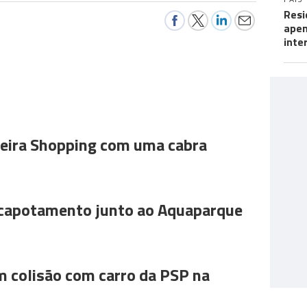
Resi
apen
inte
ira Shopping com uma cabra
 capotamento junto ao Aquaparque
m colisão com carro da PSP na