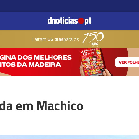
Faltam
66 dias
para os
ada em Machico