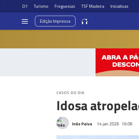
D7
Turismo
Freguesias
TSF Madeira
Iniciativas
Edição
Impressa
CASOS DO DIA
Idosa atropel
Inês Paiva
14 jan 2026
16:06