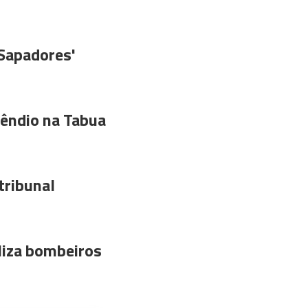
'Sapadores'
êndio na Tabua
tribunal
liza bombeiros