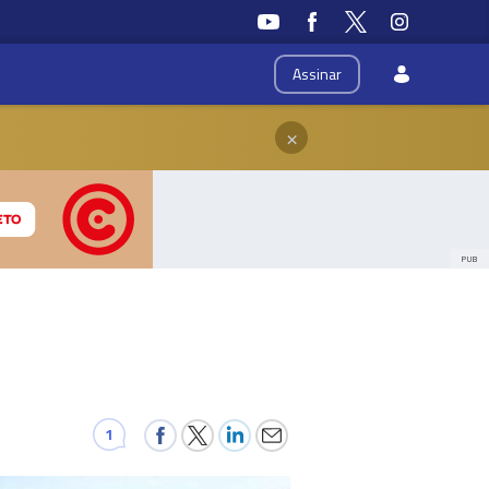
Assinar
×
PUB
1