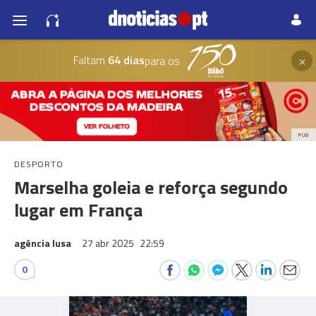
×
Faltam
64 dias
para os
PUB
DESPORTO
Marselha goleia e reforça segundo
lugar em França
agência lusa
27 abr 2025
22:59
0