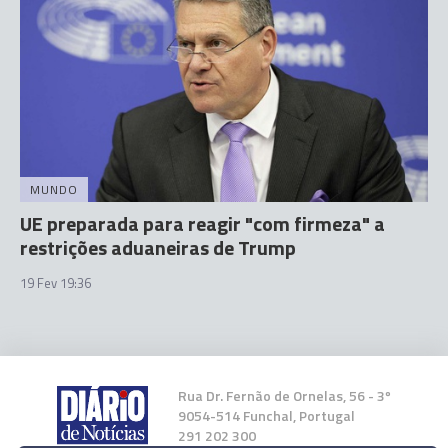
MUNDO
UE preparada para reagir "com firmeza" a
restrições aduaneiras de Trump
19 Fev 19:36
Rua Dr. Fernão de Ornelas, 56 - 3º
9054-514 Funchal, Portugal
291 202 300