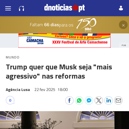
×
Faltam
66 dias
para os
PUB
MUNDO
Trump quer que Musk seja "mais
agressivo" nas reformas
Agência Lusa
22 fev 2025
18:00
0