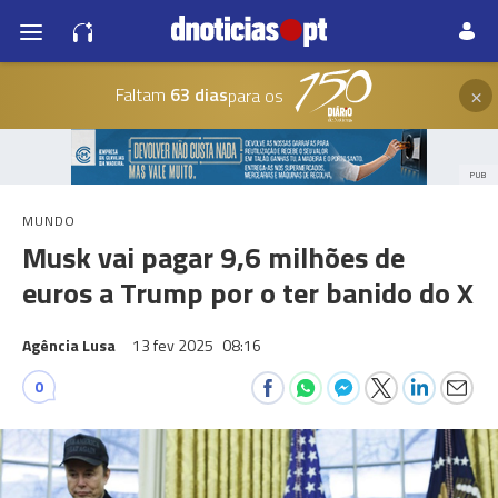
×
Faltam
63 dias
para os
PUB
MUNDO
Musk vai pagar 9,6 milhões de
euros a Trump por o ter banido do X
Agência Lusa
13 fev 2025
08:16
0