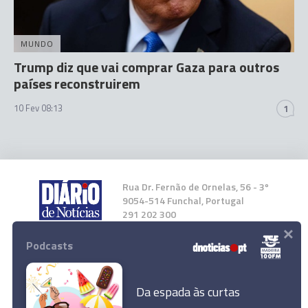
MUNDO
Trump diz que vai comprar Gaza para outros
países reconstruirem
10 Fev 08:13
1
Rua Dr. Fernão de Ornelas, 56 - 3º
9054-514 Funchal, Portugal
291 202 300
×
Podcasts
Instale a nossa App
Da espada às curtas