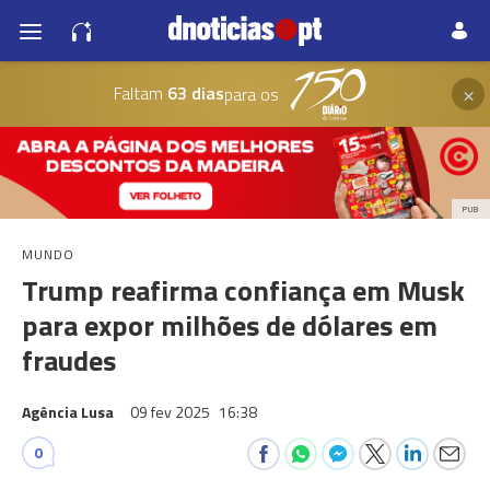
×
Faltam
63 dias
para os
PUB
MUNDO
Trump reafirma confiança em Musk
para expor milhões de dólares em
fraudes
Agência Lusa
09 fev 2025
16:38
0