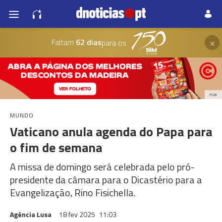
×
Faltam
62 dias
para os
PUB
MUNDO
Vaticano anula agenda do Papa para
o fim de semana
A missa de domingo será celebrada pelo pró-
presidente da câmara para o Dicastério para a
Evangelização, Rino Fisichella.
Agência Lusa
18 fev 2025
11:03