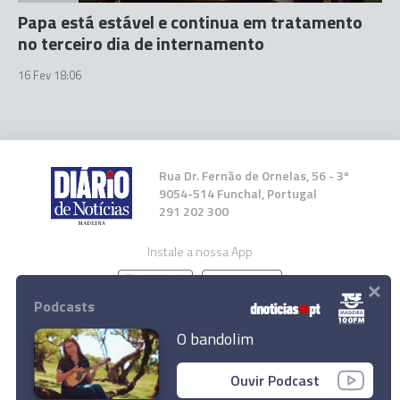
Papa está estável e continua em tratamento
no terceiro dia de internamento
16 Fev 18:06
Rua Dr. Fernão de Ornelas, 56 - 3º
9054-514 Funchal, Portugal
291 202 300
Instale a nossa App
×
Podcasts
O bandolim
© 2025 Empresa Diário de Notícias, Lda.
Ouvir Podcast
Todos os direitos reservados.