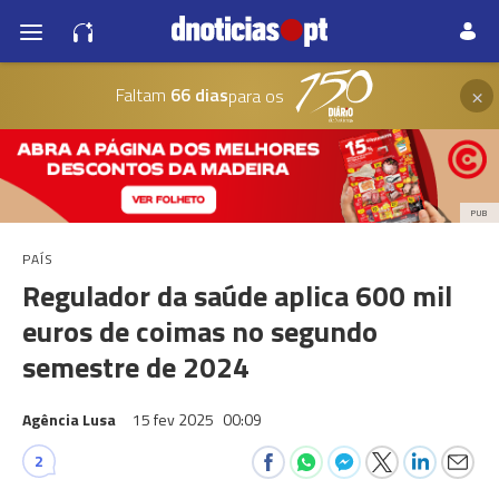
×
Faltam
66 dias
para os
PUB
PAÍS
Regulador da saúde aplica 600 mil
euros de coimas no segundo
semestre de 2024
Agência Lusa
15 fev 2025
00:09
2