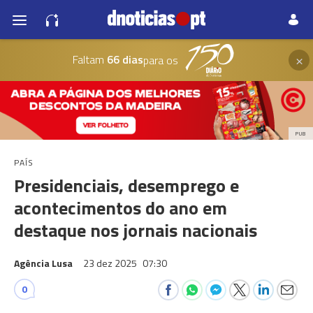
×
Faltam
66 dias
para os
PUB
PAÍS
Presidenciais, desemprego e
acontecimentos do ano em
destaque nos jornais nacionais
Agência Lusa
23 dez 2025
07:30
0