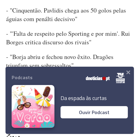
- "Cinquentão. Pavlidis chega aos 50 golos pelas
águias com penálti decisivo"
- "'Falta de respeito pelo Sporting e por mim'. Rui
Borges critica discurso dos rivais"
- "Borja abriu e fechou novo êxito. Dragões
triunfam sem sobressaltos"
×
Podcasts
REVISTA DE IMPRENSA
Da espada às curtas
0
Comentários
Ouvir Podcast