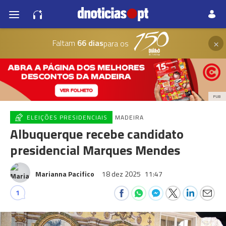
×
Faltam
66 dias
para os
PUB
ELEIÇÕES PRESIDENCIAIS
MADEIRA
Albuquerque recebe candidato
presidencial Marques Mendes
Marianna Pacifico
18 dez 2025
11:47
1