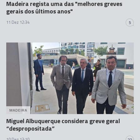
Madeira regista uma das "melhores greves
gerais dos últimos anos"
11 Dez 12:34
5
MADEIRA
Miguel Albuquerque considera greve geral
“despropositada”
10 Dez 13:10
22