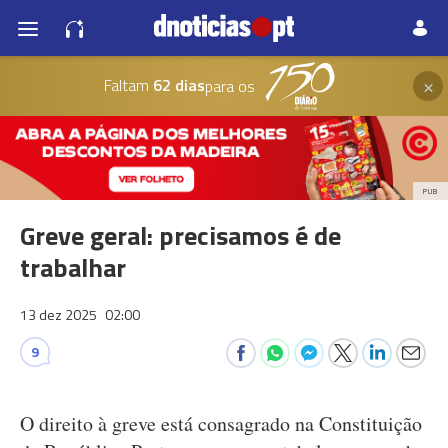
×
Faltam
62 dias
para os
PUB
Greve geral: precisamos é de
trabalhar
13 dez 2025
02:00
9
O direito à greve está consagrado na Constituição