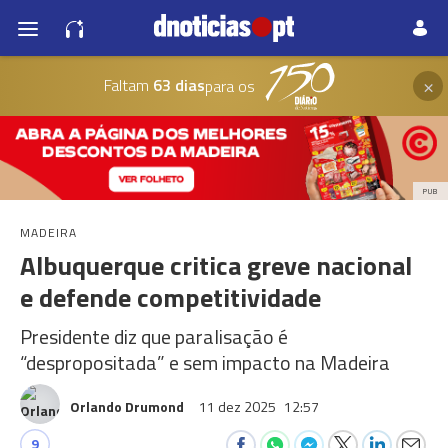
×
Faltam
63 dias
para os
PUB
MADEIRA
Albuquerque critica greve nacional
e defende competitividade
Presidente diz que paralisação é
“despropositada” e sem impacto na Madeira
Orlando Drumond
11 dez 2025
12:57
9