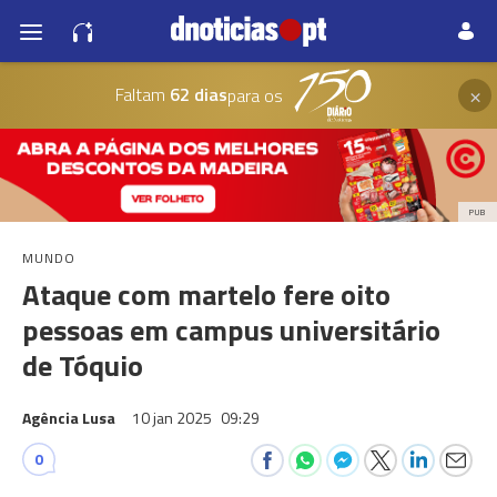
×
Faltam
62 dias
para os
PUB
MUNDO
Ataque com martelo fere oito
pessoas em campus universitário
de Tóquio
Agência Lusa
10 jan 2025
09:29
0