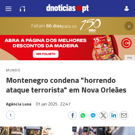
×
Faltam
66 dias
para os
PUB
MUNDO
Montenegro condena "horrendo
ataque terrorista" em Nova Orleães
Agência Lusa
01 jan 2025
22:47
1