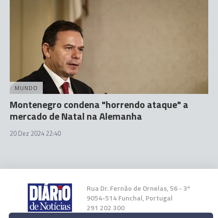
MUNDO
Montenegro condena "horrendo ataque" a
mercado de Natal na Alemanha
20 Dez 2024 22:40
Rua Dr. Fernão de Ornelas, 56 - 3º
9054-514 Funchal, Portugal
291 202 300