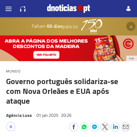
×
Faltam
66 dias
para os
PUB
MUNDO
Governo português solidariza-se
com Nova Orleães e EUA após
ataque
Agência Lusa
01 jan 2025
20:26
0