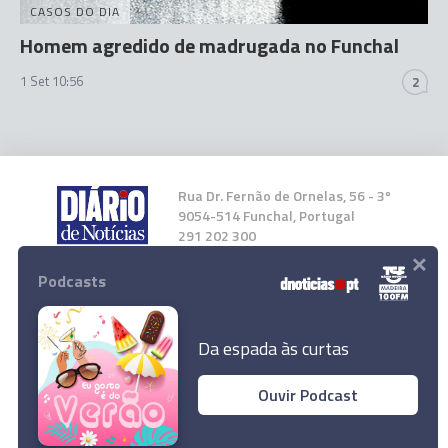
CASOS DO DIA
Homem agredido de madrugada no Funchal
1 Set 10:56
2
Rua Dr. Fernão de Ornelas, 56 - 3º
9054-514 Funchal, Portugal
291 202 300
×
Podcasts
Instale a nossa App
Da espada às curtas
Ouvir Podcast
© 2024 Empresa Diário de Notícias, Lda.
Sismo de 5.3 sentido em todo o Continente
Todos os direitos reservados.