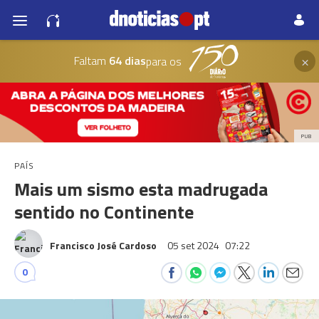
×
Faltam
64 dias
para os
PUB
PAÍS
Mais um sismo esta madrugada
sentido no Continente
Francisco José Cardoso
05 set 2024
07:22
0