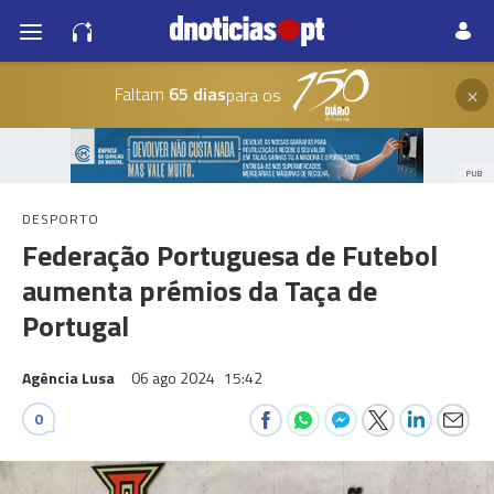
×
Faltam
65 dias
para os
PUB
DESPORTO
Federação Portuguesa de Futebol
aumenta prémios da Taça de
Portugal
Agência Lusa
06 ago 2024
15:42
0