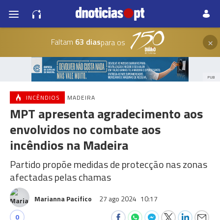
×
Faltam
63 dias
para os
PUB
INCÊNDIOS
MADEIRA
MPT apresenta agradecimento aos
envolvidos no combate aos
incêndios na Madeira
Partido propõe medidas de protecção nas zonas
afectadas pelas chamas
Marianna Pacifico
27 ago 2024
10:17
0